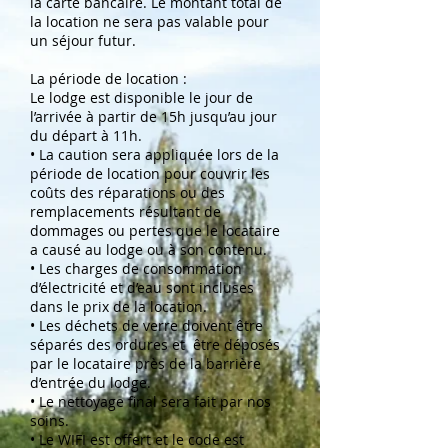
la carte bancaire. Le montant total de
la location ne sera pas valable pour
un séjour futur.
La période de location :
Le lodge est disponible le jour de
l’arrivée à partir de 15h jusqu’au jour
du départ à 11h.
• La caution sera appliquée lors de la
période de location pour couvrir les
coûts des réparations ou des
remplacements résultant de
dommages ou pertes que le locataire
a causé au lodge ou à son contenu.
• Les charges de consommation
d’électricité et d’eau sont incluses
dans le prix de la location.
• Les déchets de verre doivent être
séparés des ordures et être déposés
par le locataire près de la barrière
d’entrée du lodge.
• Le nettoyage final sera fait par nos
soins.
• Le WIFI est offert et le code est