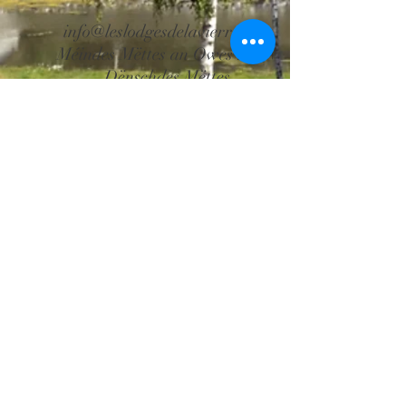
info@leslodgesdelavierre.com
Méindes Mëttes an Owes zou +
Dënschdes Mëttes
+32 61 86 08 04
Domaine Waillimont
L'Episode
Route de Waillimont, 2
B-6887 Saint-Médard
(Herbeumont)
Belsch