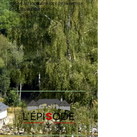
donné au locataire lors de la remise
des clés au check in.
Informations légales:
Les lodges de la Vierre
Verica SARL
Rue de longwy 74
L-8080 Bertrange
BE0455.163.788
BE46
3630 8705 7136
BIC: BBRUBEBB