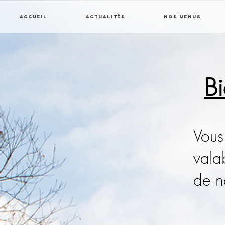
Accueil
Actualités
Nos menus
Bi
Vou
vala
de n