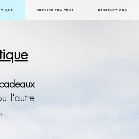
utique
Service traiteur
Réservations
tique
cadeaux
u l'autre
.