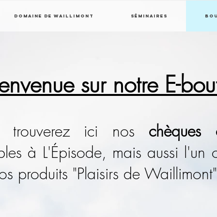
Domaine de Waillimont
Séminaires
Bo
envenue sur notre E-bou
s trouverez ici nos
chèques 
bles à L'Épisode, mais aussi l'un o
os produits "Plaisirs de Waillimont"