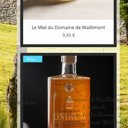
Aperçu rapide
Le Miel du Domaine de Waillimont
9,45 €
Prix
Nouveau
Domaine de Waillimont
+32 61 86 08 04
L'episode
Route de Waillimont, 2
B-6887 Saint-Médard