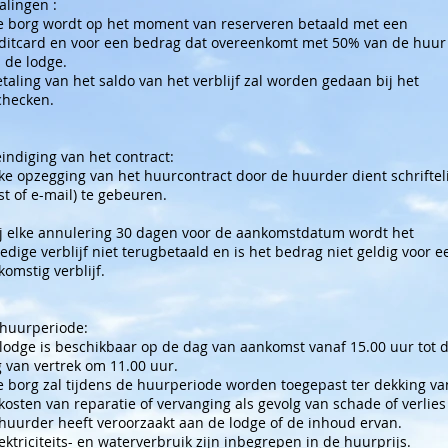
alingen :
e borg wordt op het moment van reserveren betaald met een
ditcard en voor een bedrag dat overeenkomt met 50% van de huur
 de lodge.
etaling van het saldo van het verblijf zal worden gedaan bij het
checken.
indiging van het contract:
lke opzegging van het huurcontract door de huurder dient schrifteli
st of e-mail) te gebeuren.
ij elke annulering 30 dagen voor de aankomstdatum wordt het
ledige verblijf niet terugbetaald en is het bedrag niet geldig voor e
komstig verblijf.
huurperiode:
lodge is beschikbaar op de dag van aankomst vanaf 15.00 uur tot 
 van vertrek om 11.00 uur.
e borg zal tijdens de huurperiode worden toegepast ter dekking va
kosten van reparatie of vervanging als gevolg van schade of verlies
huurder heeft veroorzaakt aan de lodge of de inhoud ervan.
lektriciteits- en waterverbruik zijn inbegrepen in de huurprijs.