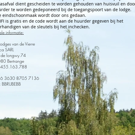
lasafval dient gescheiden te worden gehouden van huisvuil en doo
rder te worden gedeponeerd bij de toegangspoort van de lodge.
e eindschoonmaak wordt door ons gedaan.
IFI is gratis en de code wordt aan de huurder gegeven bij het
rhandigen van de sleutels bij het inchecken.
le informatie:
lodges van de Vierre
ica SARL
 de longwy 74
080 Bertrange
0455.163.788
46 3630 8705 7136
: BBRUBEBB