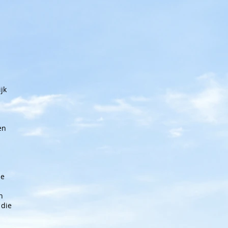
jk
en
de
n
 die