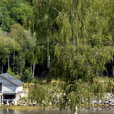
Domein van Waillimont
+32 61 86 08 04
Route de Waillimont, 2
B-6887 Saint-Médard
(Herbeumont)
slodgesdelavierre.com
 lundi midi et soir + le
mardi midi