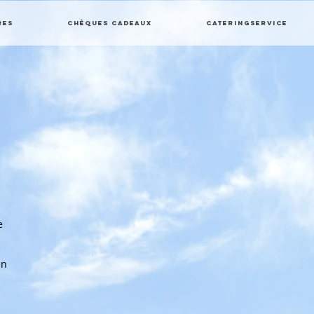
res
Chèques cadeaux
Cateringservice
e
en