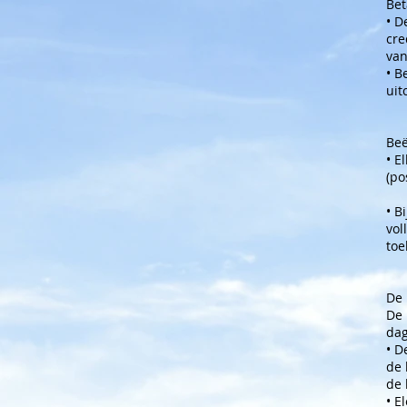
Bet
• D
cre
van
• B
uit
Beë
• E
(po
• B
vol
toe
De 
De 
dag
• D
de 
de 
• E