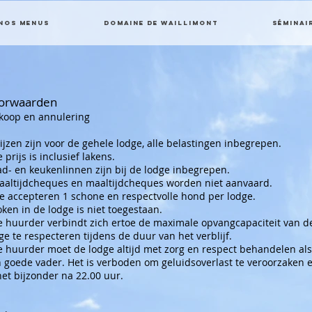
Nos menus
Domaine de Waillimont
Séminai
orwaarden
koop en annulering
rijzen zijn voor de gehele lodge, alle belastingen inbegrepen.
e prijs is inclusief lakens.
ad- en keukenlinnen zijn bij de lodge inbegrepen.
aaltijdcheques en maaltijdcheques worden niet aanvaard.
e accepteren 1 schone en respectvolle hond per lodge.
oken in de lodge is niet toegestaan.
e huurder verbindt zich ertoe de maximale opvangcapaciteit van d
ge te respecteren tijdens de duur van het verblijf.
e huurder moet de lodge altijd met zorg en respect behandelen als
 goede vader. Het is verboden om geluidsoverlast te veroorzaken 
het bijzonder na 22.00 uur.