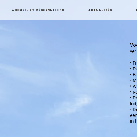
Accueil et réservations
Actualités
Vo
ver
• P
• D
• B
• M
• W
• R
• D
lod
• D
een
in 