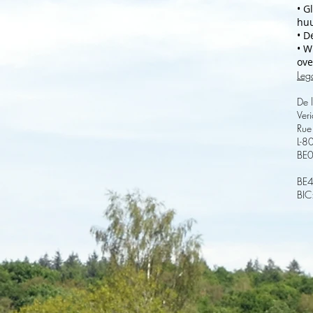
• G
huu
• D
• W
ove
Lega
De 
Ver
Rue
L-8
BE
BE
BIC