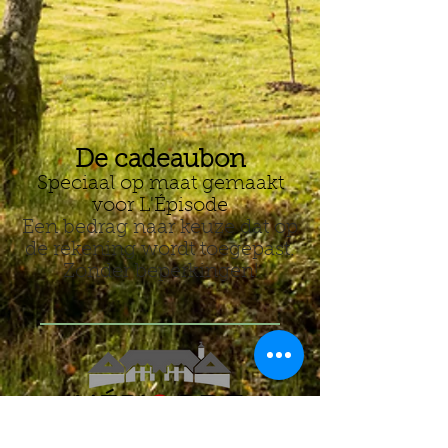
De cadeaubon
Speciaal op maat gemaakt
voor L'Épisode
Een bedrag naar keuze dat op
de rekening wordt toegepast.
Zonder beperkingen!