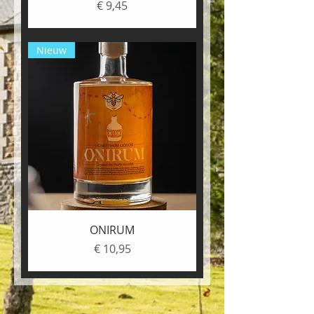
Prijs
€ 9,45
Nieuw
ONIRUM
Prijs
€ 10,95