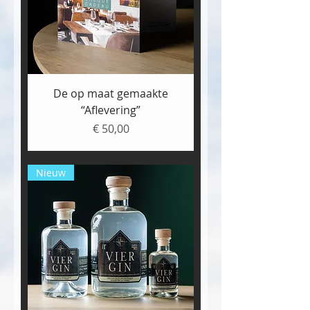
De op maat gemaakte
“Aflevering”
Prijs
€ 50,00
Nieuw