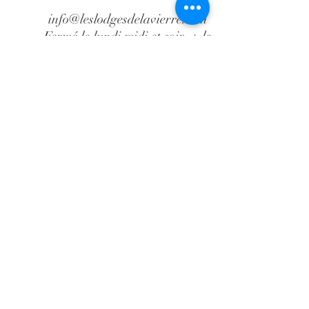
info@leslodgesdelavierre.com
Fermé le lundi midi et soir + le
mardi midi
+32 61 86 08 04
Domein van Waillimont
Route de Waillimont, 2
B-6887 Saint-Médard
(Herbeumont)