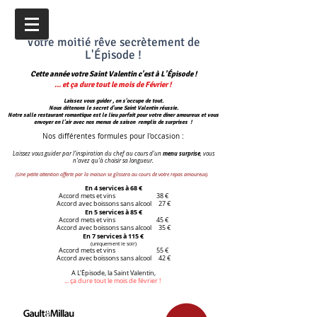
Votre moitié rêve secrètement de
L'Épisode !
Cette année votre Saint Valentin c'est à L'Épisode !
... et ça dure tout le mois de Février !
Laissez vous guider , on s'occupe de tout.
Nous détenons le secret d'une Saint Valentin réussie​.
Notre salle restaurant romantique est le lieu parfait pour votre diner amoureux et vous
envoyer en l'air avec nos menus de saison remplis de surprises !
Nos différentes formules pour l'occasion :
menu surprise
Laissez vous guider par l'inspiration du chef au cours d'un
, vous
n'avez qu'à choisir sa longueur.
(Une petite attention offerte par la maison se glissera au cours de votre repas amoureux).
En 4 services à 68 €
Accord mets et vins 38 €
Accord avec boissons sans alcool 27 €
En 5 services à 85 €
Accord mets et vins 45 €
Accord avec boissons sans alcool 35 €
En 7 services à 115 €
(uniquement le soir)
Accord mets et vins 55 €
Accord avec boissons sans alcool 42 €
A L'Épisode, la Saint Valentin,
... ça dure tout le mois de février !