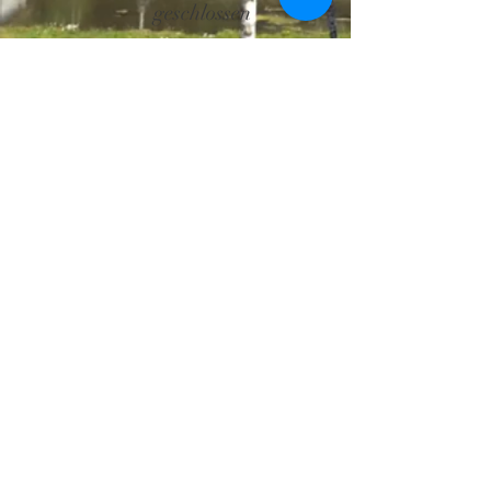
geschlossen
+32 61 86 08 04
Anwesen von Waillimont
Die Folge
Route de Waillimont, 2
B-6887 Saint-Médard
(Herbeumont)
Belgien