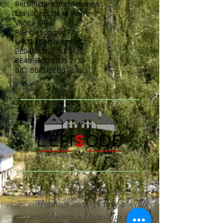
Rechtliche Informationen:
Les lodges de la Vierre
Verica SARL
Rue de Longwy 74
L-8080 Bertrange
BE0455.163.788
BE46
3630 8705 7136
BIC: BBRUBEBB
info@leslodgesdelavierre.com
Montags mittags und abends
geschlossen + Dienstags mittags