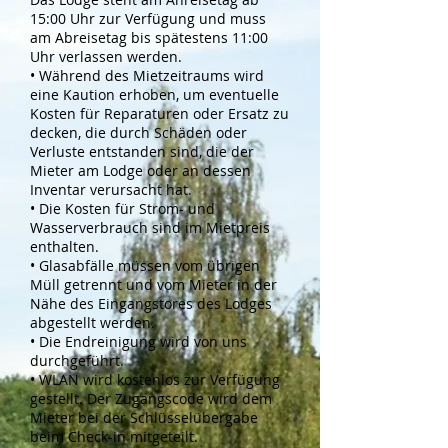
15:00 Uhr zur Verfügung und muss
am Abreisetag bis spätestens 11:00
Uhr verlassen werden.
• Während des Mietzeitraums wird
eine Kaution erhoben, um eventuelle
Kosten für Reparaturen oder Ersatz zu
decken, die durch Schäden oder
Verluste entstanden sind, die der
Mieter am Lodge oder an dessen
Inventar verursacht hat.
• Die Kosten für Strom- und
Wasserverbrauch sind im Mietpreis
enthalten.
• Glasabfälle müssen vom übrigen
Müll getrennt und vom Mieter in der
Nähe des Eingangstores des Lodges
abgestellt werden.
• Die Endreinigung wird von uns
durchgeführt.
• WLAN wird kostenlos zur Verfügung
gestellt. Der Zugangscode wird dem
Mieter bei der Schlüsselübergabe
beim Check-in mitgeteilt.