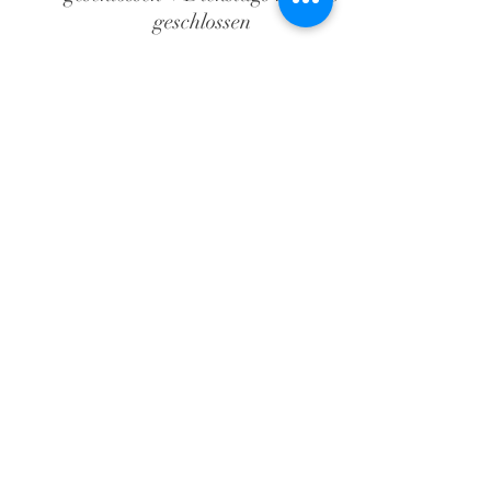
geschlossen
+32 61 86 08 04
Anwesen von Waillimont
Die Folge
Route de Waillimont, 2
B-6887 Saint-Médard
(Herbeumont)
Belgien