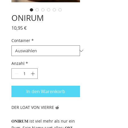
ONIRUM
Preis
10,95 €
Container
*
Anzahl
*
In den Warenkorb
DER LOAT VON VIERRE 🍯
𝐎𝐍𝐈𝐑𝐔𝐌 ist viel mehr als nur ein
Rum. Sein Name sagt alles: 𝐎𝐍𝐈,