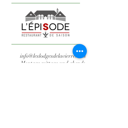
info@leslodgesdelavierre.com
Montags mittags und abends
geschlossen + Dienstags mittags
geschlossen
+32 61 86 08 04
Anwesen von Waillimont
Die Folge
Route de Waillimont, 2
B-6887 Saint-Médard